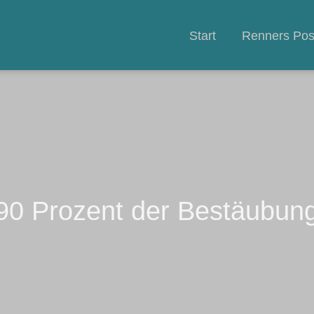
Start
Renners Pos
 90 Prozent der Bestäubung