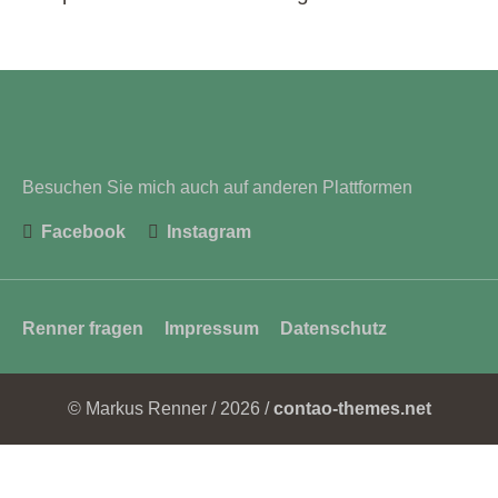
Besuchen Sie mich auch auf anderen Plattformen
Facebook
Instagram
Navigation
Renner fragen
Impressum
Datenschutz
überspringen
© Markus Renner / 2026 /
contao-themes.net